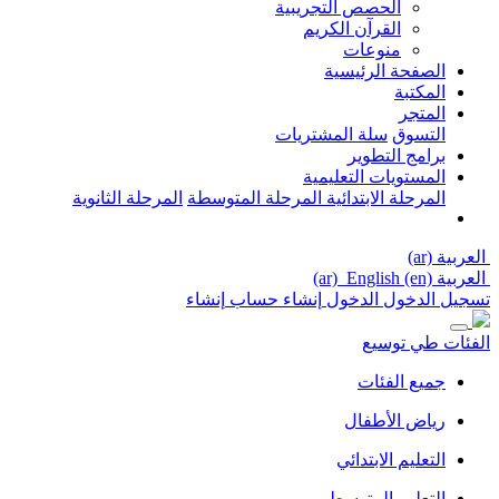
الحصص التجريبية
القرآن الكريم
منوعات
الصفحة الرئيسية
المكتبة
المتجر
التسوق
سلة المشتريات
برامج التطوير
المستويات التعليمية
المرحلة الابتدائية
المرحلة المتوسطة
المرحلة الثانوية
العربية ‎(ar)‎
العربية ‎(ar)‎
English ‎(en)‎
تسجيل الدخول
الدخول
إنشاء حساب
إنشاء
الفئات
طي
توسيع
جميع الفئات
رياض الأطفال
التعليم الابتدائي
التعليم المتوسط