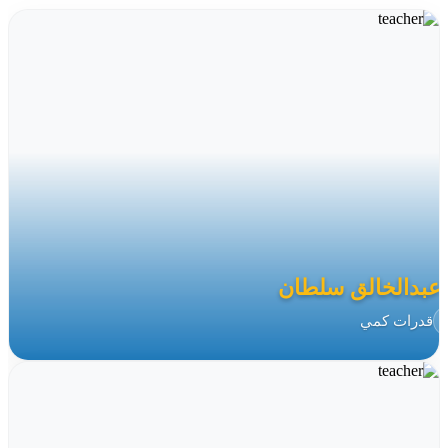
 عبدالخالق سلطان
قدرات كمي