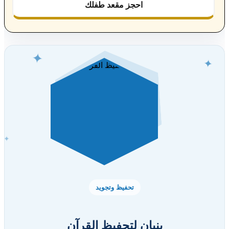
احجز مقعد طفلك
✦
✦
✦
تحفيظ وتجويد
بنيان لتحفيظ القرآن