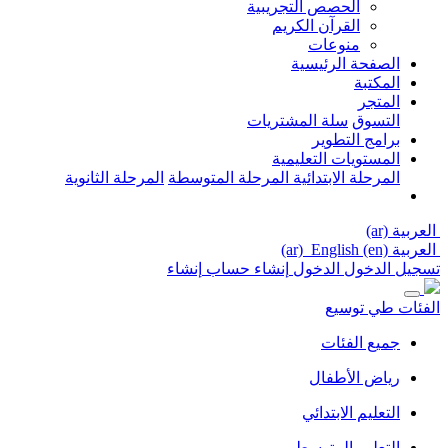
الحصص التجريبية
القرآن الكريم
منوعات
الصفحة الرئيسية
المكتبة
المتجر
التسوق
سلة المشتريات
برامج التطوير
المستويات التعليمية
المرحلة الابتدائية
المرحلة المتوسطة
المرحلة الثانوية
العربية ‎(ar)‎
العربية ‎(ar)‎
English ‎(en)‎
تسجيل الدخول
الدخول
إنشاء حساب
إنشاء
الفئات
طي
توسيع
جميع الفئات
رياض الأطفال
التعليم الابتدائي
التعليم المتوسط