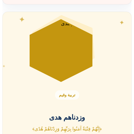
✦
✦
✦
تربية وقيم
وزدناهم هدى
﴿إِنَّهُمْ فِتْيَةٌ آمَنُوا بِرَبِّهِمْ وَزِدْنَاهُمْ هُدًى﴾