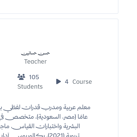
حسن حسانين
Teacher
105
4
Course
Students
عامًا (مصر، السعودية)، متخصص في
البشرية واختبارات القياس، ماجست
تربوية (2021)، بكالوريوس آ