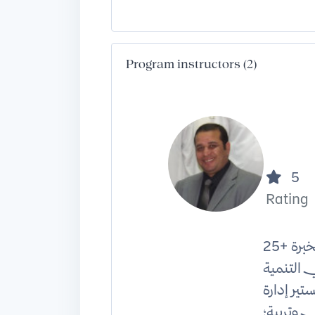
Program instructors (2)
5
Rating
معلم عربية ومدرب قدرات لفظي بخبرة +25
 التنمية
ير إدارة
داب وتربية؛