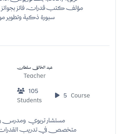
مؤلف كتب قدرات، فائز بجوائز إلق
سبورة ذكية وتطوير م
عبد الخالق سلطان
Teacher
105
5
Course
Students
مستشار تربوي ومدرس ر
متخصص في تدريب القدرات