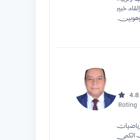
اء، خبير
وهوبين.
4.8
Rating
ياضيات
 الكمي