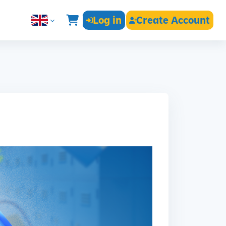
Log in
Create Account
English ‎(en)‎