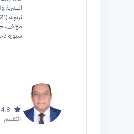
البشرية و
مؤلف كتب 
سبورة ذك
4.8
التقييم