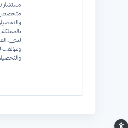
مستشار 
متخصص ف
والتحصيل
بالمملكة
لدى العد
ومؤلف لس
والتحصيل